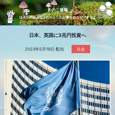
きのこ速報
ほうしのようなふわっとした記事をおとどけするよ
日本、英国に3兆円投資へ
2023年5月19日 配信
社会